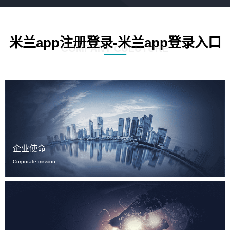
米兰app注册登录-米兰app登录入口
COMPANY CULUTURE
企业使命
Corporate mission