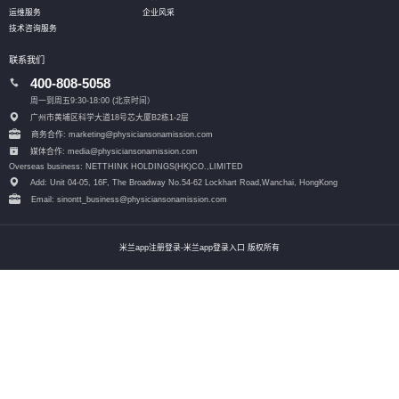
运维服务
企业风采
技术咨询服务
联系我们
400-808-5058
周一到周五9:30-18:00 (北京时间）
广州市黄埔区科学大道18号芯大厦B2栋1-2层
商务合作: marketing@physiciansonamission.com
媒体合作: media@physiciansonamission.com
Overseas business: NETTHINK HOLDINGS(HK)CO.,LIMITED
Add: Unit 04-05, 16F, The Broadway No.54-62 Lockhart Road,
Wanchai, HongKong
Email: sinontt_business@physiciansonamission.com
米兰app注册登录-米兰app登录入口 版权所有