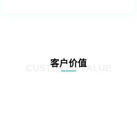
客户价值
CUSTOMER VALUE
外操作系统的依赖，降低企业的运营成
提供更加灵活和定制化的服务，满足
本。
化需求。