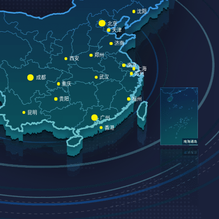
沈阳
北京
天津
济南
郑州
西安
南京
上海
苏州
武汉
成都
重庆
贵阳
福州
昆明
广州
香港