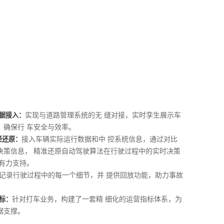
数据接入：
实现与道路管理系统的无 缝对接，实时孪生展示车
，确保行 车安全与效率。
路径还原：
接入车辆实际运行数据和中 控系统信息，通过对比
决策信息， 精准还原自动驾驶算法在行驶过程中的实时决策
有力支持。
记录行驶过程中的每一个细节，并 提供回放功能，助力事故
指标：
针对打车业务，构建了一套精 细化的运营指标体系，为
据支撑。