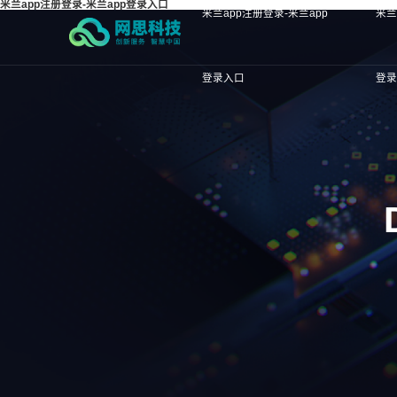
米兰app注册登录-米兰app登录入口
米兰app注册登录-米兰app
米兰
登录入口
登