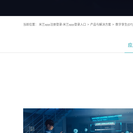
当前位置：
米兰app注册登录-米兰app登录入口
>
产品与解决方案
>
数字孪生(D
应