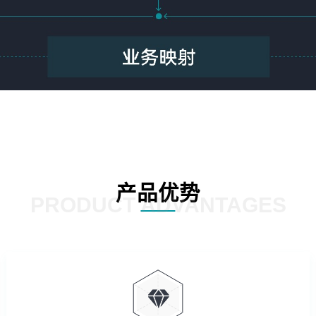
产品优势
PRODUCT ADVANTAGES