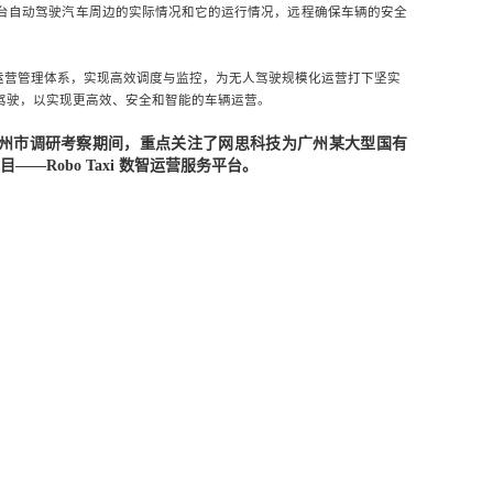
一台自动驾驶汽车周边的实际情况和它的运行情况，远程确保车辆的安全
运营管理体系，实现高效调度与监控，为无人驾驶规模化运营打下坚实
驾驶，以实现更高效、安全和智能的车辆运营。
记在广州市调研考察期间，重点关注了网思科技为广州某大型国有
—Robo Taxi 数智运营服务平台。