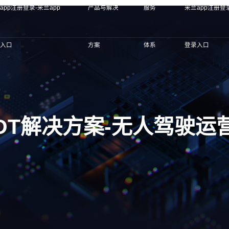
app注册登录-米兰app
产品与解决
服务
米兰app注册登录
录入口
方案
体系
登录入口
DT解决方案-无人驾驶运