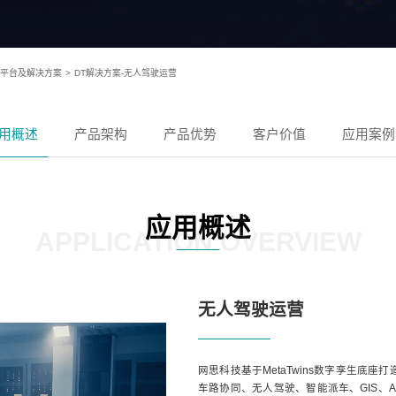
T)平台及解决方案
>
DT解决方案-无人驾驶运营
用概述
产品架构
产品优势
客户价值
应用案例
应用概述
APPLICATION OVERVIEW
无人驾驶运营
网思科技基于MetaTwins数字孪生
车路协同、无人驾驶、智能派车、GIS、