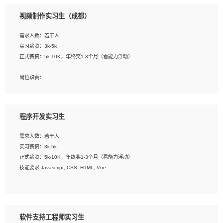
3、配合平面设计师完成项目最终的整体汇报方案；参与项目例会，项目完工总结报
视频制作实习生（成都）
告，设计项目文件管理和资料库维护；
4、 创新设计表现形式，优化流程、提高设计工作效率；
需求人数：若干人
5、 设计内容包括但不限于：展厅/博物馆/展馆的规划与空间设计，人机界面设计，
实习薪资：3k-5k
标志及吉祥物设计，效果图后期处理等。
正式薪资：5k-10K，年终奖1-3个月（看能力浮动）
岗位要求：
岗位职责：
1、艺术设计类相关专业；
1、各类企业宣传片视频的剪辑和片头片尾包装；
2、热爱展览展示设计工作，熟悉行业动向，设计专业知识和产品专业知识；
2、广告片的后期剪辑与整体特效合成；
3、具有良好的人际沟通、准确判断客户需求并执行的能力、较强的团队合作能力和
3、特效及动画制作并了解后期合成软件。
服务意识。
程序开发实习生
岗位要求：
需求人数：若干人
1、热爱影视，责任心强，有强烈的兴趣和后期制作的主观能动性；
实习薪资：3k-5k
2、熟练使用After Effect、Photo Shop、熟练掌握视频剪辑和特效包装软件；
正式薪资：5k-10K，年终奖1-3个月（看能力浮动）
3、能对影片后期进行整体调色控制，具备一定审美感；
技能要求:Javascript, CSS, HTML, Vue
4、在剪辑上会思考，有一定编导思维；
5、踏实， 勤奋，愿意在工作中不断学习，提高自我；
工作职责：
6、能与同事友好相处。
1. 负责公司的前端项目的开发;
2. 负责公司已有项目的维护及迭代;
软件支持工程师实习生