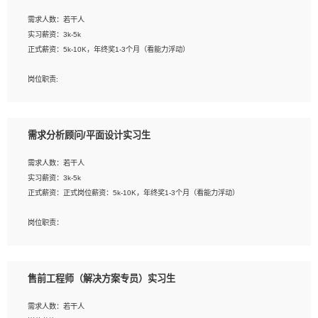
工作要求:
需求人数：若干人
1. 熟悉 Javascript, CSS, HTML, Vue, Git;
实习薪资：3k-5k
2. 熟悉前端常用框架, 能独立完成设计给予的 UI 效果;
正式薪资：5k-10K，年终奖1-3个月（看能力浮动）
3. 有良好的代码习惯, 低级错误出现频率低;
4. 具备优秀的沟通和协调能力，能承受比较大的工作压力;
岗位职责:
5. 自我驱动力强, 能自主学习新知识新技术, 并具有较强的自学能力;
1. 为企业客户提供软件技术服务。包括安装、升级、配置、调优、故障诊断等工
6. 了解前端设计及后端开发, 可快速和同事对接工作;
作；
7. 了解或熟悉 WebGL 及相关框架优先。
2. 在此基础上，并能为客户提供客户化技术支持方案，提升软件使用效率与价值。
需求分析顾问/平面设计实习生
任职要求:
需求人数：若干人
1. 计算机专业相关背景；
实习薪资：3k-5k
2. 自我学习和动手能力强，对操作系统、数据库有一定基础和兴趣；
正式薪资：正式岗位薪资：5k-10K，年终奖1-3个月（看能力浮动）
3.沟通能力强、有基础客户服务意识。
岗位职责：
1、 沟通客户需求，分析其实施的可行性，辅助项目经理完成展示策划、设计；
2、 把握设计时间节点，控制设计进度，完成展示设计任务；
3、配合平面设计师完成项目最终的整体汇报方案；参与项目例会，项目完工总结报
售前工程师（解决方案专员）实习生
告，设计项目文件管理和资料库维护；
4、 创新设计表现形式，优化流程、提高设计工作效率；
需求人数：若干人
5、 设计内容包括但不限于：展厅/博物馆/展馆的规划与空间设计，人机界面设计，