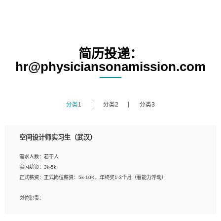
简历投递：
hr@physiciansonamission.com
分类1
分类2
分类3
空间设计师实习生（武汉）
需求人数：若干人
实习薪资：3k-5k
正式薪资：正式岗位薪资：5k-10K，年终奖1-3个月（看能力浮动）
岗位职责：
1、 沟通客户需求，分析其实施的可行性，辅助项目经理完成展示策划、设计；
2、 把握设计时间节点，控制设计进度，完成展示设计任务；