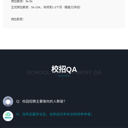
岗位薪资：3k-5k
标志及吉祥物设计，效果图后期处理等。
正式岗位薪资：5k-10K，年终奖1-3个月（看能力浮动）
岗位要求：
岗位职责：
1、艺术设计类相关专业；（其中需求分析顾问不限专业）
1、完成主要工作：项目解决方案策划与编写，项目投标方案编写、项目申报方案编
2、热爱展览展示设计工作，熟悉行业动向，设计专业知识和产品专业知识；
写；
3、具有良好的人际沟通、准确判断客户需求并执行的能力、较强的团队合作能力和
2、人才队伍建设：完善SPL人才沉淀，积聚力量，为公司各省项目打单提供全面支
服务意识。
撑。
任职要求：
1. 熟悉 Javascript, CSS, HTML, Vue, Git;
校招QA
2. 熟悉 前端常用框架, 能独立完成设计给予的 UI 效果;
SCHOOL RECRUITMENT QA
3. 有良好的代码习惯, 低级错误出现频率低;
4. 具备优秀的沟通和协调能力，能承受比较大的工作压力;
5. 自我驱动力强, 能自主学习新知识新技术, 并具有较强的自学能力;
6. 了解前端设计及后端开发, 可快速和同事对接工作;
7. 了解或熟悉 WebGL 及相关框架优先。
Q：校园招聘主要面向的人群是？
（岗位人员专职于行业应用解决方案、项目申报方案、投标方案的策划编写）
A：当年应届毕业生，也欢迎次年毕业的同学申请；