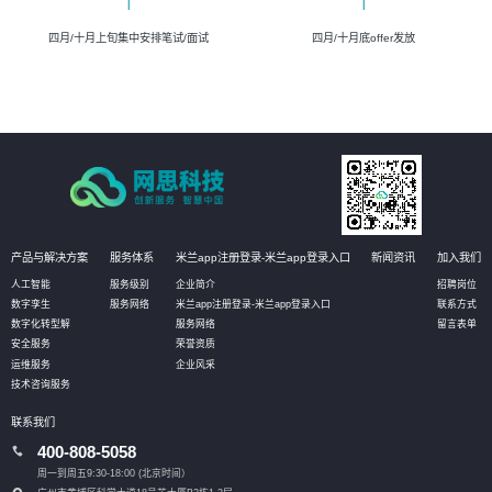
四月/十月上旬集中安排笔试/面试
四月/十月底offer发放
产品与解决方案
服务体系
米兰app注册登录-米兰app登录入口
新闻资讯
加入我们
人工智能
服务级别
企业简介
招聘岗位
数字孪生
服务网络
米兰app注册登录-米兰app登录入口
联系方式
数字化转型解
服务网络
留言表单
安全服务
荣誉资质
运维服务
企业风采
技术咨询服务
联系我们
400-808-5058
周一到周五9:30-18:00 (北京时间）