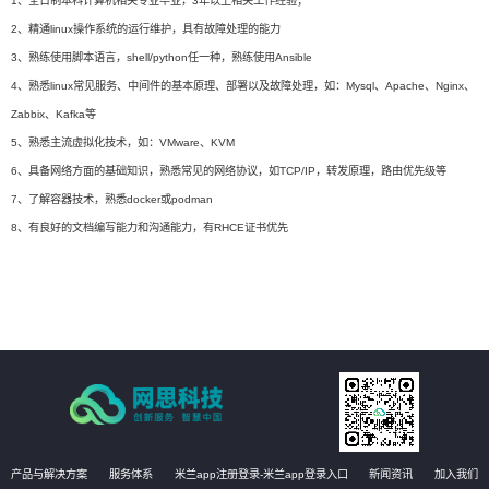
1、全日制本科计算机相关专业毕业，3年以上相关工作经验；
2、精通linux操作系统的运行维护，具有故障处理的能力
3、熟练使用脚本语言，shell/python任一种，熟练使用Ansible
4、熟悉linux常见服务、中间件的基本原理、部署以及故障处理，如：Mysql、Apache、Nginx、
Zabbix、Kafka等
5、熟悉主流虚拟化技术，如：VMware、KVM
6、具备网络方面的基础知识，熟悉常见的网络协议，如TCP/IP，转发原理，路由优先级等
7、了解容器技术，熟悉docker或podman
8、有良好的文档编写能力和沟通能力，有RHCE证书优先
产品与解决方案
服务体系
米兰app注册登录-米兰app登录入口
新闻资讯
加入我们