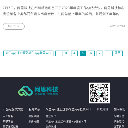
7月7日，网思科技在四川峨眉山召开了2023半年度工作总结会议。网思科技核心
高管和各业务部门负责人出席会议，共同总结上半年的成绩，并规划下半年的各
项重点工作。图为网思科技半年度工作会议出席人员合照董事长王欢先生对上半
年的工作进行了全面复盘和总结，对各项目、各版块取得的成果给予了充分的肯
MORE >
2023/07/14
定，并围绕下半年的目
米兰app注册登录-米兰app登录入口
···
3
4
5
6
7
···
尾页
产品与解决方案
服务体系
米兰app注册登录-米兰app登录入口
新闻资讯
加入我们
人工智能
服务级别
企业简介
招聘岗位
数字孪生
服务网络
米兰app注册登录-米兰app登录入口
联系方式
数字化转型解
服务网络
留言表单