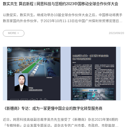
数实共生 算启新程 | 网思科技与您相约2023中国移动全球合作伙伴大会
以数促实，数实共生。继成功举办10届全球合作伙伴大会之后，中国移动将携手
数百家国内外合作伙伴，于2023年10月11-13日在中国广州保利世贸博览馆召开
第11届中国移动全球合作伙伴大会。作为中国移动的重要合作伙伴，网思科技再
次应邀参与中国移动这场规格最高、覆盖面最广的年度盛会。届时，网思科技将
MORE >
2023/09/20
展示人工智能和数
《新穗商》专访：成为一家更懂中国企业的数字化转型服务商
近日，网思科技高级副总裁李英杰先生接受了《新穗商》杂志2023年第6期的
「专精特新」企业发展专题采访。该杂志专供广州市委、市政府、市职能部门