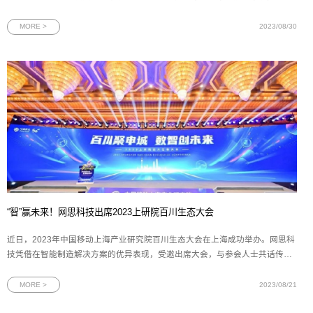
以及广州市工商联近2000家执委企业阅示，致力于为政府提供决策参考。通过
该杂志的报道，有效提升了网思科技在广州政府中的影响力。本文首发于《新
MORE >
2023/08/30
穗商》策划|
“智”赢未来！网思科技出席2023上研院百川生态大会
近日，2023年中国移动上海产业研究院百川生态大会在上海成功举办。网思科
技凭借在智能制造解决方案的优异表现，受邀出席大会，与参会人士共话传统
制造业的转型新机遇。图为2023年中国移动上海产业研究院百川生态大会现场
一直以来，上海产业研究院（下文简称“上研院”）秉承创新、合作、共赢的理
MORE >
2023/08/21
念，为传统制造业的数